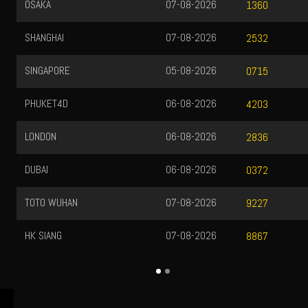
OSAKA
07-08-2026
1360
SHANGHAI
07-08-2026
2532
SINGAPORE
05-08-2026
0715
PHUKET4D
06-08-2026
4203
LONDON
06-08-2026
2836
DUBAI
06-08-2026
0372
TOTO WUHAN
07-08-2026
9227
HK SIANG
07-08-2026
8867