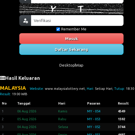
Remember Me
Masuk
Daftar Sekarang
Desktop
Wap
Hasil Keluaran
MALAYSIA
Website:
www.malaysialottery.net
, Hari:
Setiap Hari
, Tutup:
18:30
Result:
19:00 WIB
No
Tanggal
Hari
Pasaran
Result
1
06 Aug 2026
Kamis
MY - 054
4549
2
05 Aug 2026
Rabu
MY - 053
1592
3
04 Aug 2026
Selasa
MY - 052
3744
4
03 Aug 2026
Senin
MY - 051
4697