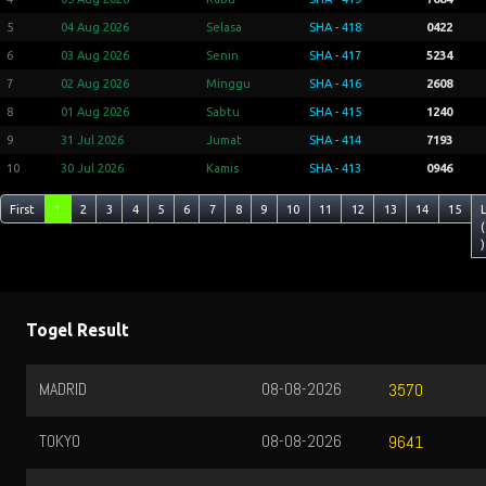
5
04 Aug 2026
Selasa
SHA - 418
0422
6
03 Aug 2026
Senin
SHA - 417
5234
7
02 Aug 2026
Minggu
SHA - 416
2608
8
01 Aug 2026
Sabtu
SHA - 415
1240
9
31 Jul 2026
Jumat
SHA - 414
7193
10
30 Jul 2026
Kamis
SHA - 413
0946
First
1
2
3
4
5
6
7
8
9
10
11
12
13
14
15
(
)
Togel Result
MADRID
08-08-2026
3570
TOKYO
08-08-2026
9641