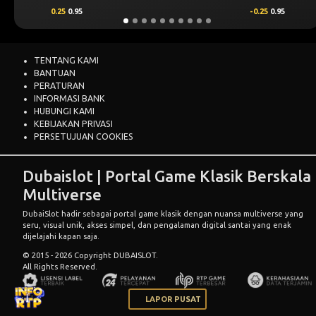
0.25
0.95
-0.25
0.95
0
TENTANG KAMI
BANTUAN
PERATURAN
INFORMASI BANK
HUBUNGI KAMI
KEBIJAKAN PRIVASI
PERSETUJUAN COOKIES
Dubaislot | Portal Game Klasik Berskala
Multiverse
DubaiSlot
hadir sebagai portal game klasik dengan nuansa multiverse yang
seru, visual unik, akses simpel, dan pengalaman digital santai yang enak
dijelajahi kapan saja.
© 2015 - 2026 Copyright DUBAISLOT.
All Rights Reserved.
LAPOR PUSAT