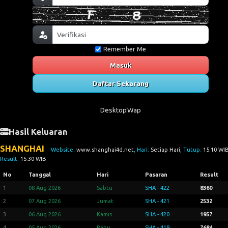
Remember Me
Masuk
Daftar Sekarang
Desktop
Wap
Hasil Keluaran
SHANGHAI
Website:
www.shanghai4d.net
, Hari:
Setiap Hari
, Tutup:
15:10 WI
Result:
15:30 WIB
No
Tanggal
Hari
Pasaran
Result
1
08 Aug 2026
Sabtu
SHA - 422
8360
2
07 Aug 2026
Jumat
SHA - 421
2532
3
06 Aug 2026
Kamis
SHA - 420
1957
4
05 Aug 2026
Rabu
SHA - 419
7684